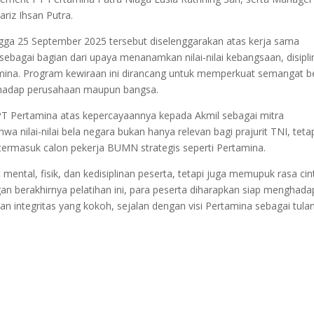
riz Ihsan Putra.
ngga 25 September 2025 tersebut diselenggarakan atas kerja sama
ebagai bagian dari upaya menanamkan nilai-nilai kebangsaan, disipli
amina. Program kewiraan ini dirancang untuk memperkuat semangat b
terhadap perusahaan maupun bangsa.
PT Pertamina atas kepercayaannya kepada Akmil sebagai mitra
 nilai-nilai bela negara bukan hanya relevan bagi prajurit TNI, teta
, termasuk calon pekerja BUMN strategis seperti Pertamina.
mental, fisik, dan kedisiplinan peserta, tetapi juga memupuk rasa cin
gan berakhirnya pelatihan ini, para peserta diharapkan siap menghada
 integritas yang kokoh, sejalan dengan visi Pertamina sebagai tula