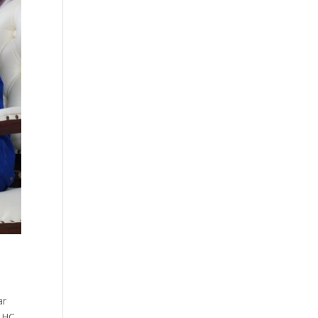
ar
r HC