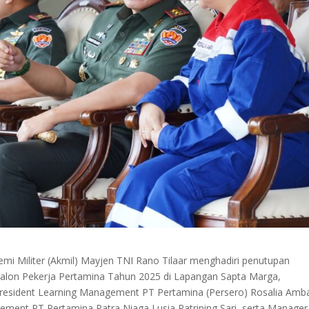
i Militer (Akmil) Mayjen TNI Rano Tilaar menghadiri penutupan
Calon Pekerja Pertamina Tahun 2025 di Lapangan Sapta Marga,
e President Learning Management PT Pertamina (Persero) Rosalia Amb
gement PT Pertamina Patra Niaga Lusia Ratrining Sari, serta Manage