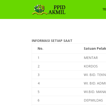
T
INFORMASI SETIAP SAAT
No.
Satuan Pela
1
MENTAR
2
KORDOS
3
WI. BID. TEKN
4
WI. BID. ADM
5
WI.BID. MAN
6
DEPMILDAS