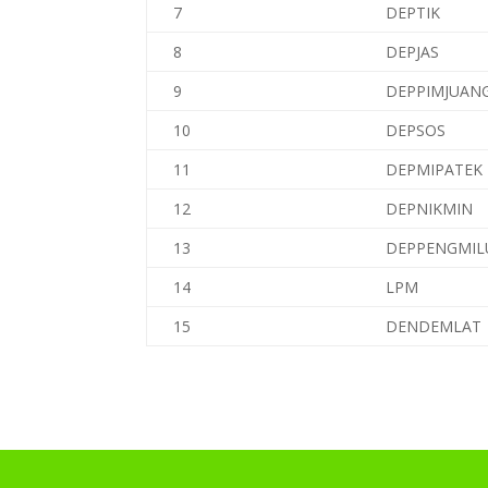
7
DEPTIK
8
DEPJAS
9
DEPPIMJUAN
10
DEPSOS
11
DEPMIPATEK
12
DEPNIKMIN
13
DEPPENGMI
14
LPM
15
DENDEMLAT