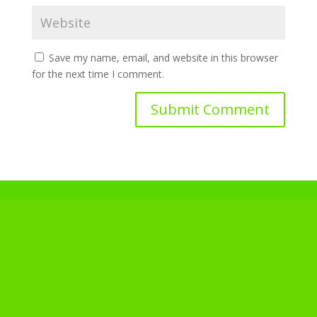
Save my name, email, and website in this browser
for the next time I comment.